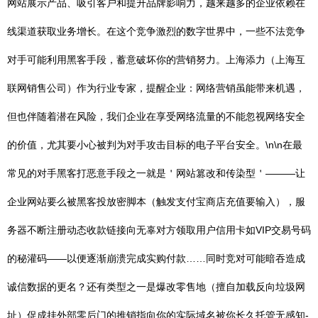
网站展示产品、吸引客户和提升品牌影响力，越来越多的企业依赖在
线渠道获取业务增长。在这个竞争激烈的数字世界中，一些不法竞争
对手可能利用黑客手段，蓄意破坏你的营销努力。上海添力（上海互
联网销售公司）作为行业专家，提醒企业：网络营销虽能带来机遇，
但也伴随着潜在风险，我们企业在享受网络流量的不能忽视网络安全
的价值，尤其要小心被判为对手攻击目标的电子平台安全。\n\n在最
常见的对手黑客打恶意手段之一就是＇网站篡改和传染型＇———让
企业网站要么被黑客投放密脚本（触发支付宝商店充值要输入），服
务器不断注册动态收款链接向无辜对方领取用户信用卡如VIP交易号码
的秘灌码——以便逐渐崩溃完成实购付款……同时竞对可能暗吞造成
诚信数据的更名？还有类型之一是爆改零售地（擅自加载反向垃圾网
址）促成挂外部零后门的推销指向你的实际域名被你长久托管无感知-