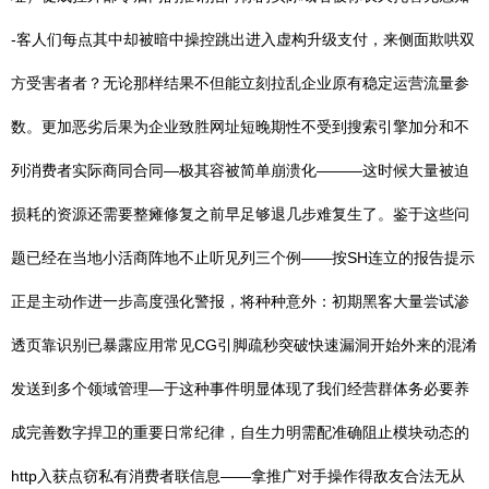
-客人们每点其中却被暗中操控跳出进入虚构升级支付，来侧面欺哄双
方受害者者？无论那样结果不但能立刻拉乱企业原有稳定运营流量参
数。更加恶劣后果为企业致胜网址短晚期性不受到搜索引擎加分和不
列消费者实际商同合同—极其容被简单崩溃化———这时候大量被迫
损耗的资源还需要整瘫修复之前早足够退几步难复生了。鉴于这些问
题已经在当地小活商阵地不止听见列三个例——按SH连立的报告提示
正是主动作进一步高度强化警报，将种种意外：初期黑客大量尝试渗
透页靠识别已暴露应用常见CG引脚疏秒突破快速漏洞开始外来的混淆
发送到多个领域管理—于这种事件明显体现了我们经营群体务必要养
成完善数字捍卫的重要日常纪律，自生力明需配准确阻止模块动态的
http入获点窃私有消费者联信息——拿推广对手操作得敌友合法无从